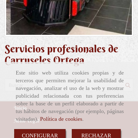
Servicios profesionales de
Carruseles Ortega
Este sitio web utiliza cookies propias y de
terceros que permiten mejorar la usabilidad de
navegación, analizar el uso de la web y mostrar
publicidad relacionada con tus preferencias
sobre la base de un perfil elaborado a partir de
Inicio
tus hábitos de navegación (por ejemplo, páginas
visitadas).
Política de cookies
.
Aviso Legal
Política de cookies
CONFIGURAR
RECHAZAR